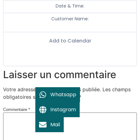
Date & Time:
Customer Name:
Add to Calendar
Laisser un commentaire
Votre adresse e-mail ne sera pas publiée.
Les champs
Whatsapp
obligatoires sont indiqués avec
*
Instagram
Commentaire
*
Mail