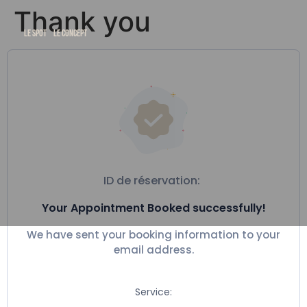
Thank you
Le Spot
Le Concept
ID de réservation:
Your Appointment Booked successfully!
We have sent your booking information to your
email address.
Service: